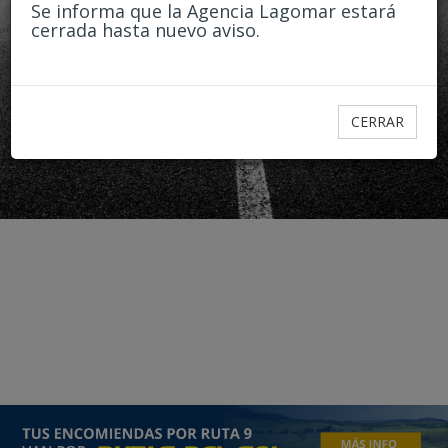
Pasajeros
Se informa que la Agencia Lagomar estará
cerrada hasta nuevo aviso.
1
2
3
3+
CERRAR